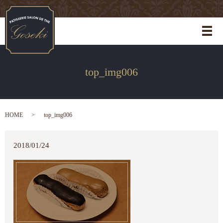
メ
top_img006
HOME
top_img006
2018/01/24