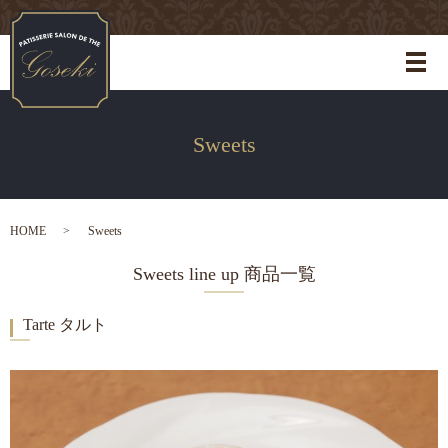
メ
Sweets
HOME
Sweets
Sweets line up 商品一覧
Tarte タルト