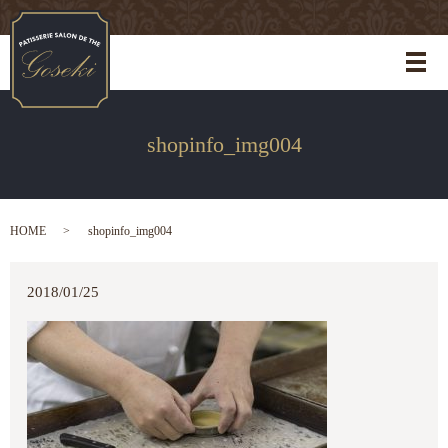
メ
shopinfo_img004
HOME
shopinfo_img004
2018/01/25