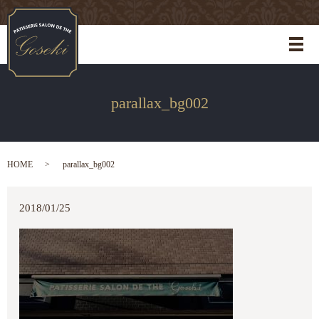
メ
parallax_bg002
HOME
parallax_bg002
2018/01/25